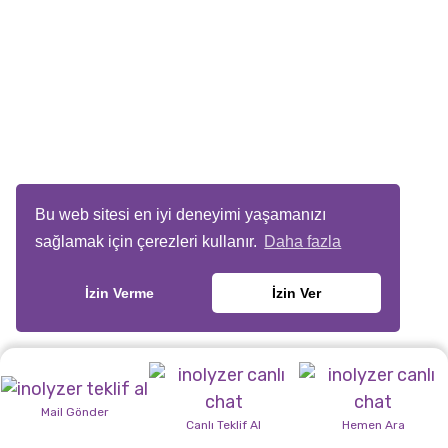
kullanılabilir. Ayrıca, web sitesinin amacına
ve içeriğine bağlı olarak, başlıklar,
paragraflar, menüler veya vurgulamalar için
farklı yazı tipleri kullanmak da yaygın bir
yaklaşımdır.
READ MORE
Bu web sitesi en iyi deneyimi yaşamanızı
sağlamak için çerezleri kullanır.
Daha fazla
İzin Verme
İzin Ver
Sunucu Seçiminin Önemi
Nedir?
Mail Gönder
Web sitesi yaptırmak istediğiniz zaman
Canlı Teklif Al
Hemen Ara