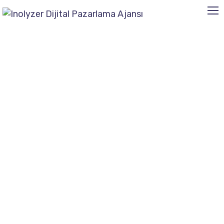
Web Tasarım
Home
Archive "Web Tasarım"
En İyi Web Tasarımı Nasıl
Olmalı? 9 Kriter